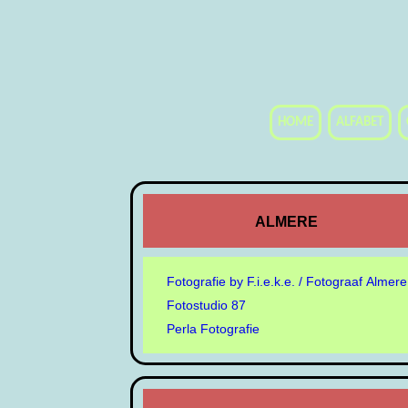
HOME
ALFABET
ALMERE
Fotografie by F.i.e.k.e. / Fotograaf Almere
Fotostudio 87
Perla Fotografie