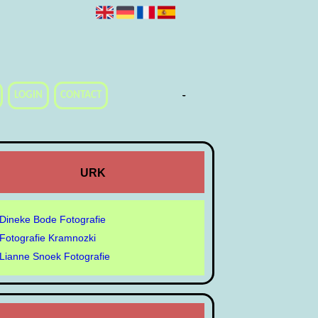
-
-
-
-
-
-
-
LOGIN
CONTACT
URK
Dineke Bode Fotografie
Fotografie Kramnozki
Lianne Snoek Fotografie